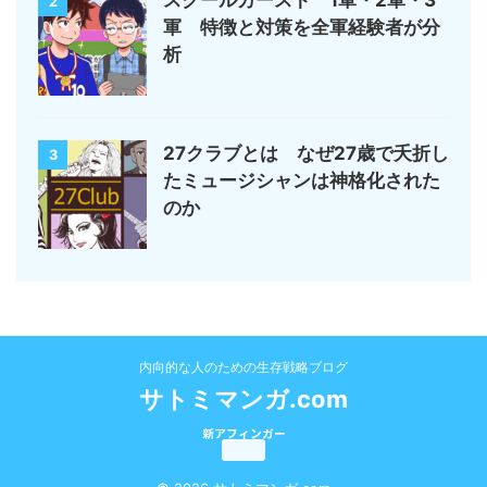
2
軍 特徴と対策を全軍経験者が分
析
27クラブとは なぜ27歳で夭折し
3
たミュージシャンは神格化された
のか
内向的な人のための生存戦略ブログ
サトミマンガ.com
新アフィンガー