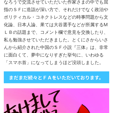
なろうで交流させていただいた作家さまの中でも屈
指のＳＦに造詣が深い方で、それだけでなく政治や
ポリティカル・コネクトレスなどの時事問題から文
化論、日本人論、果ては大谷選手などが所属するМ
ＬＢの話題まで、コメント欄で意見を交換したり、
私も勉強させていただきました。とくにさからいさ
んから紹介された中国のＳＦ小説『三体』は、非常
に面白くて、夢中になりすぎた挙句に、いわゆる
「スマホ首」になってしまうほど没頭しました。
まだまだ続々とＦＡをいただいております。