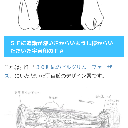
ＳＦに造詣が深いさからいようし様からい
ただいた宇宙船のＦＡ
これは拙作『
３０世紀のピルグリム・ファーザー
ズ
』にいただいた宇宙船のデザイン案です。