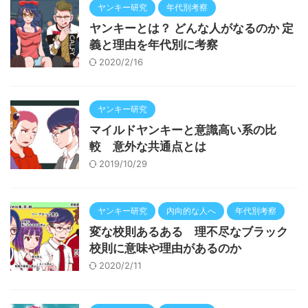
ヤンキー研究
年代別考察
ヤンキーとは？ どんな人がなるのか 定
義と理由を年代別に考察
2020/2/16
ヤンキー研究
マイルドヤンキーと意識高い系の比
較 意外な共通点とは
2019/10/29
ヤンキー研究
内向的な人へ
年代別考察
変な校則あるある 理不尽なブラック
校則に意味や理由があるのか
2020/2/11