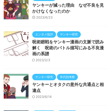
ヤンキーが減った理由 なぜ不良を見
かけなくなったのか
2023/6/23
エンタメ批評
ヤンキー研究
呪術廻戦をヤンキー漫画の文脈で読み
解く 呪術のバトル描写にみる不良漫
画の系譜
2023/2/3
ヤンキー研究
年代別考察
ヤンキーとオタクの意外な共通点と相
違点
2023/6/14