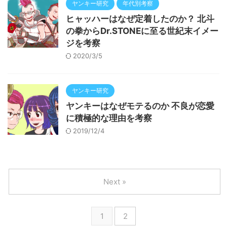
ヤンキー研究
年代別考察
ヒャッハーはなぜ定着したのか？ 北斗
の拳からDr.STONEに至る世紀末イメー
ジを考察
2020/3/5
ヤンキー研究
ヤンキーはなぜモテるのか 不良が恋愛
に積極的な理由を考察
2019/12/4
Next »
1
2