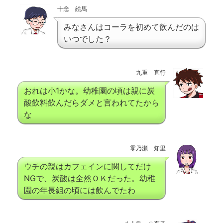
十念 絵馬
みなさんはコーラを初めて飲んだのは
いつでした？
九重 直行
おれは小1かな。幼稚園の頃は親に炭
酸飲料飲んだらダメと言われてたから
な
零乃瀬 知里
ウチの親はカフェインに関してだけ
NGで、炭酸は全然ＯＫだった。幼稚
園の年長組の頃には飲んでたわ