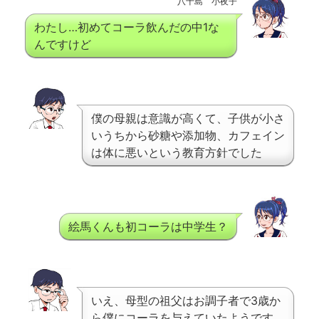
八十島 小夜子
わたし…初めてコーラ飲んだの中1な
んですけど
僕の母親は意識が高くて、子供が小さ
いうちから砂糖や添加物、カフェイン
は体に悪いという教育方針でした
絵馬くんも初コーラは中学生？
いえ、母型の祖父はお調子者で3歳か
ら僕にコーラを与えていたようです。