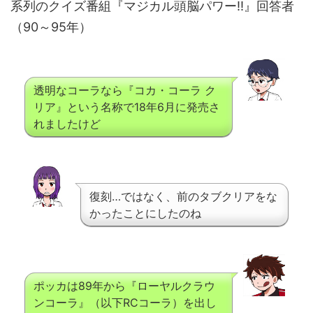
系列のクイズ番組『マジカル頭脳パワー!!』回答者
（90～95年）
透明なコーラなら『コカ・コーラ ク
リア』という名称で18年6月に発売さ
れましたけど
復刻…ではなく、前のタブクリアをな
かったことにしたのね
ポッカは89年から『ローヤルクラウ
ンコーラ』（以下RCコーラ）を出し