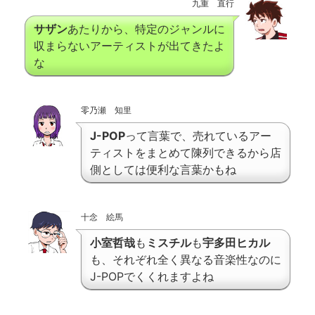
九重 直行
サザン
あたりから、特定のジャンルに
収まらないアーティストが出てきたよ
な
零乃瀬 知里
J-POP
って言葉で、売れているアー
ティストをまとめて陳列できるから店
側としては便利な言葉かもね
十念 絵馬
小室哲哉
も
ミスチル
も
宇多田ヒカル
も、それぞれ全く異なる音楽性なのに
J-POPでくくれますよね