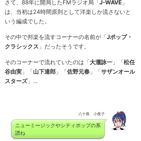
さて、88年に開局したFMラジオ局「
J-WAVE
」
は、当初は24時間原則として洋楽しか流さないと
いう編成でした。
その中で邦楽を流すコーナーの名前が「
Jポップ・
クラシックス
」だったそうです。
そのコーナーで流れていたのは「
大瀧詠一
」「
松任
谷由実
」「
山下達郎
」「
佐野元春
」「
サザンオール
スターズ
」…
八十島 小夜子
ニューミージックやシティポップの系
譜ね