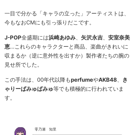
一目で分かる「キャラの立った」アーティストは、
今もなおCMにも引っ張りだこです。
J-POP
全盛期には
浜崎あゆみ
、
矢沢永吉
、
安室奈美
恵
…これらのキャラクターと商品、楽曲がきれいに
収まるか（逆に意外性を出すか）製作者たちの腕の
見せ所でした。
この手法は、00年代以降も
perfume
や
AKB48
、
き
ゃりーぱみゅぱみゅ
等でも積極的に行われていま
す。
零乃瀬 知里