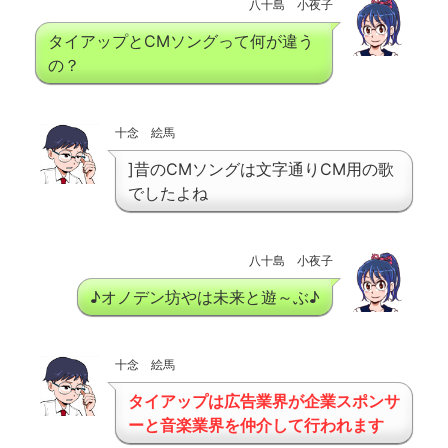
八十島 小夜子
タイアップとCMソングって何が違う
の？
十念 絵馬
]昔のCMソングは文字通りCM用の歌
でしたよね
八十島 小夜子
♪オノデン坊やは未来と遊～ぶ♪
十念 絵馬
タイアップは広告業界が企業スポンサ
ーと音楽業界を仲介して行われます