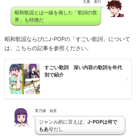
九重 直行
昭和歌謡とは一線を画した「歌詞の世
界」も特徴だ
昭和歌謡ならびにJ-POPの「すごい歌詞」について
は、こちらの記事を参照ください。
すごい歌詞 深い内容の歌詞を年代
別で紹介
零乃瀬 知里
ジャンル的に言えば、
J-POPは何で
もあり
だし