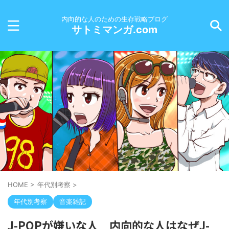
内向的な人のための生存戦略ブログ
サトミマンガ.com
HOME
>
年代別考察
>
年代別考察
音楽雑記
J-POPが嫌いな人 内向的な人はなぜJ-