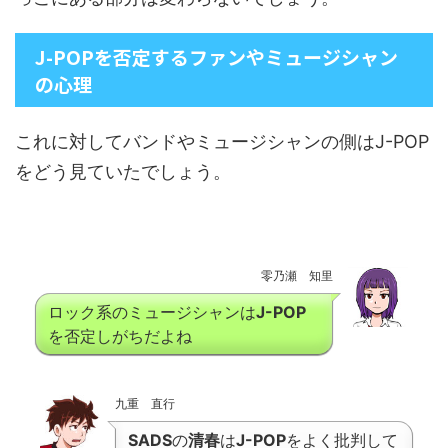
J-POPを否定するファンやミュージシャン
の心理
これに対してバンドやミュージシャンの側はJ-POP
をどう見ていたでしょう。
零乃瀬 知里
ロック系のミュージシャンは
J-POP
を否定しがちだよね
九重 直行
SADS
の
清春
は
J-POP
をよく批判して