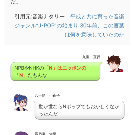
だ。
引用元:音楽ナタリー
平成と共に育った音楽
ジャンル“J-POP”の始まり 30年前、この言葉
は何を意味していたのか
九重 直行
NPBやNHKの
「N」はニッポンの
「N」
だもんな
八十島 小夜子
世が世ならNポップでもおかしくなか
ったんだ
零乃瀬 知里