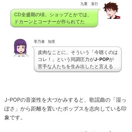
九重 直行
CD全盛期の頃、ショップとかでは、
ドカーンとコーナーが作られてた
零乃瀬 知里
皮肉なことに、そういう「今聴くのは
コレ！」という同調圧力が
J-POP
が
苦手な人たちを生み出したと言える
J-POPの音楽性を大づかみすると、歌謡曲の「湿っ
ぽさ」から距離を置いたポップスを志向している印
象です。