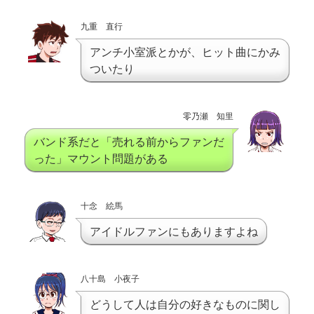
九重 直行
アンチ小室派とかが、ヒット曲にかみ
ついたり
零乃瀬 知里
バンド系だと「売れる前からファンだ
った」マウント問題がある
十念 絵馬
アイドルファンにもありますよね
八十島 小夜子
どうして人は自分の好きなものに関し